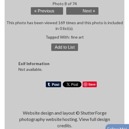
Photo 8 of 74
« Previous
Next »
This photo has been viewed 169 times and this photo is included
in 0 list(s).
Tagged With:
fine art
Add to List
Exif Information
Not available.
Save
Website design and layout ©
ShutterForge
photography website hosting
.
View full design
credits
.
Follow Me!