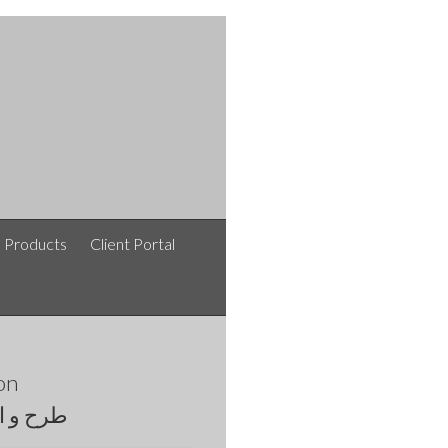
e Products
Client Portal
on
طرح و ا