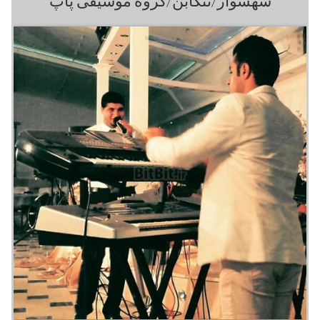
شهسوار/تنکابن/گروه موسیقی پاپ