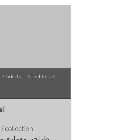
e Products
Client Portal
اف
afshinlakipoor / افشین لکی پور / نقشه های معماری /
collection
طراحی معماری مد