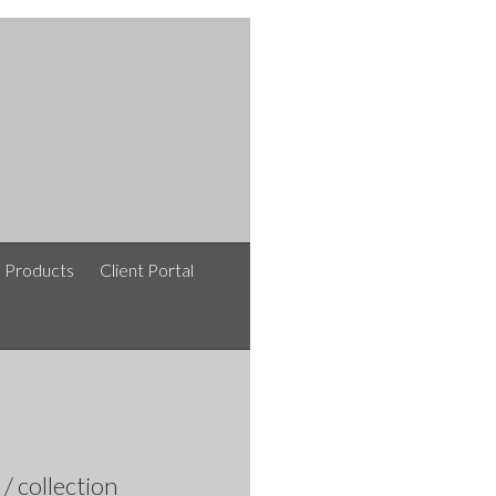
e Products
Client Portal
afshinlakipoor / افشین لکی پور / نقشه های معماری /
collection