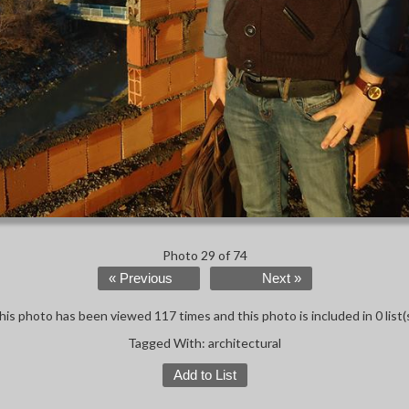
Photo 29 of 74
« Previous
Next »
his photo has been viewed 117 times and this photo is included in 0 list(s
Tagged With:
architectural
Add to List