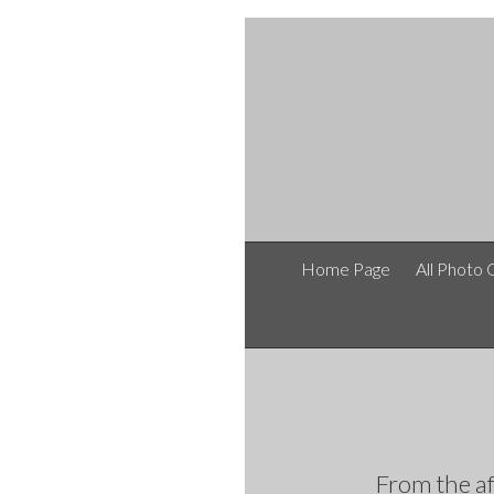
Home Page
All Photo 
From the