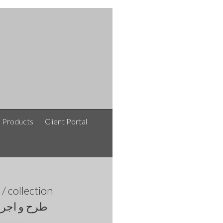
e Products
Client Portal
afshinlakipoor / افشین لکی پور / نقشه های معماری /
collection
طرح و اجرا