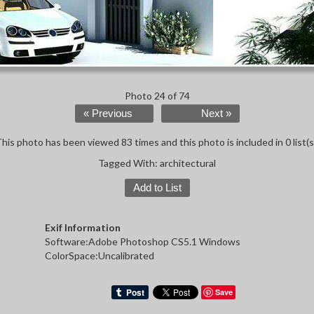
Photo 24 of 74
« Previous
Next »
his photo has been viewed 83 times and this photo is included in 0 list(s
Tagged With:
architectural
Add to List
Exif Information
Software:Adobe Photoshop CS5.1 Windows
ColorSpace:Uncalibrated
Save